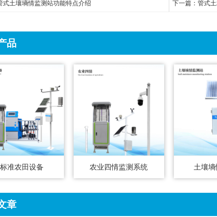
管式土壤墒情监测站功能特点介绍
下一篇：
管式土
产品
高标准农田设备
农业四情监测系统
土壤墒
文章