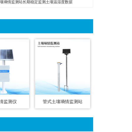
壤墒情监测站长期稳定监测土壤温湿度数据
情监测仪
管式土壤墒情监测站