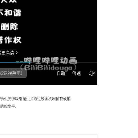
用诱虫光源吸引昆虫并通过设备机制捕获或消
色防控水平。