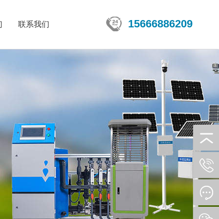
15666886209
们
联系我们