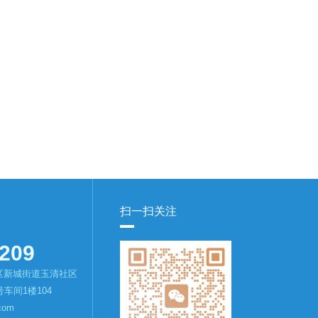
扫一扫关注
209
区新城街道玉清社区
车间1楼104
com