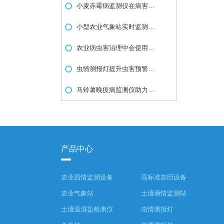
小麦赤霉病监测仪在病害防治工作中有哪些优势
小型农业气象站实时监测田间气象状况
农业病虫害治理中会使用到哪些病虫害监测设备
虫情测报灯提升虫害预警能力
马铃薯晚疫病监测仪助力马铃薯病害治理
产品中心
农业四情监测设备
高标准农田设备
农业气象站
土壤墒情监测站
土壤温湿盐检测仪
虫情测报灯