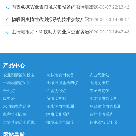
内置4800W像素图像采集设备的虫情测报灯
2026-06-07 22:13:42
物联网虫情性诱测报系统技术参数介绍
2026-06-03 14:06:17
虫情测报灯：科技助力农业病虫害防治
2026-06-29 14:47:43
产品中心
农业四情监测设备
高标准农田设备
农业气象站
土壤墒情监测站
土壤温湿盐检测仪
虫情测报灯
杀虫灯
性诱测报灯
孢子捕捉仪
吸虫塔
苗情监测站
小麦病虫害监测
水稻病虫害监测
玉米病虫害监测
马铃薯病虫害监测
鼠害监测设备
蝗虫监测系统
智能灌溉系统
土壤蒸渗监测系统
微型农业气象仪
数字农情监测仪
网站导航