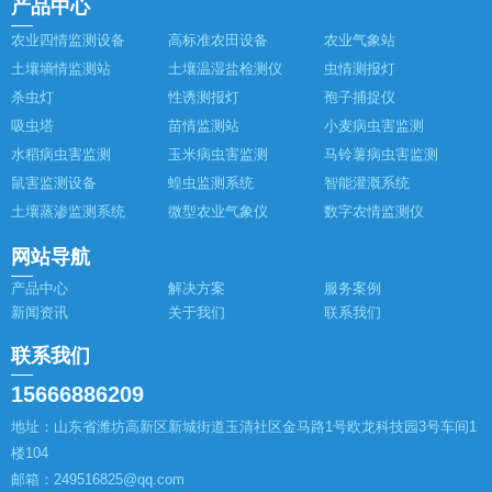
产品中心
农业四情监测设备
高标准农田设备
农业气象站
土壤墒情监测站
土壤温湿盐检测仪
虫情测报灯
杀虫灯
性诱测报灯
孢子捕捉仪
吸虫塔
苗情监测站
小麦病虫害监测
水稻病虫害监测
玉米病虫害监测
马铃薯病虫害监测
鼠害监测设备
蝗虫监测系统
智能灌溉系统
土壤蒸渗监测系统
微型农业气象仪
数字农情监测仪
网站导航
产品中心
解决方案
服务案例
新闻资讯
关于我们
联系我们
联系我们
15666886209
地址：山东省潍坊高新区新城街道玉清社区金马路1号欧龙科技园3号车间1
楼104
邮箱：249516825@qq.com