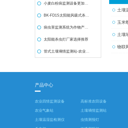
小麦白粉病监测设备更加精准防治小麦白粉病
土壤
BK-FD1S太阳能风吸式杀虫灯的特点介绍
玉米
病虫害监测系统为作物产量稳定提供保障
土壤墒
太阳能杀虫灯厂家选择推荐
物联
管式土壤墒情监测站-农业四情设备推荐
产品中心
农业四情监测设备
高标准农田设备
农业气象站
土壤墒情监测站
土壤温湿盐检测仪
虫情测报灯