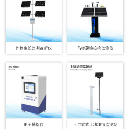
作物生长监测诊断仪
马铃薯晚疫病监测仪
孢子捕捉仪
十层管式土壤墒情监测站